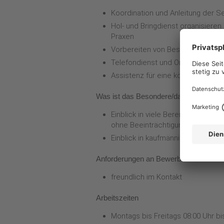
Koordination und Anleitung der Se
Hol- und Bringdienst organisieren
Praxen
Vorbereiten von Besprechungsr
Telefondienst und Organisation i
Assistenz für eine körperbehinder
Was ist das Besondere/das Beste an de
Einblick in viele Bereiche sowie
ohne Beeinträchtigung durch den 
Einblick in kaufmännische Tätigke
Anforderungen an Bewerber
freundlich im Kontakt
Arbeitszeiten
Montags bis Freitags 08:00 Uhr bi