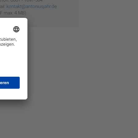
efon: 0661 - 1097-504
ail:
kontakt@antoniusjahr.de
F max. 4 MB)