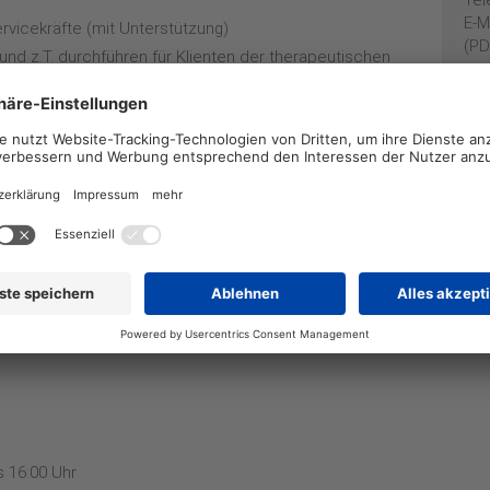
Tel
E-M
rvicekräfte (mit Unterstützung)
(PD
 und z.T. durchführen für Klienten der therapeutischen
äumen
n der Verwaltung
te Kollegin
r Arbeit?
 Kontakt mit den verschiedensten Menschen mit und
Hol- und Bringdienst
iten
s 16:00 Uhr