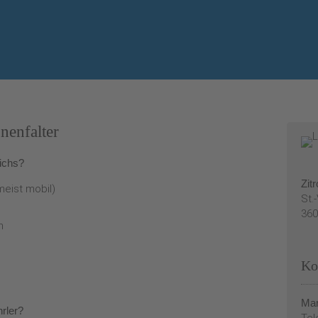
nenfalter
eichs?
Zit
meist mobil)
St.
360
n
Ko
Mar
rler?