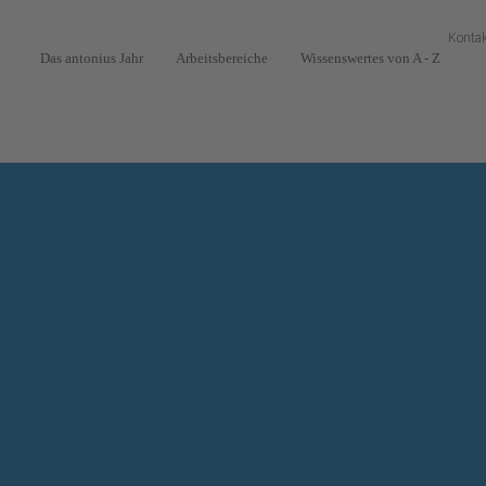
Konta
Das antonius Jahr
Arbeitsbereiche
Wissenswertes von A - Z
Navigation
überspringen